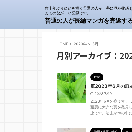
数十年ぶりに絵を描く普通の人が、夢に見た物語
までのながーい記録です。
普通の人が長編マンガを完遂す
HOME
>
2023年
>
6月
月別アーカイブ：202
取材
庭2023年6月の取
2023/8/19
2023年6月の庭です
葉裏に大きな実を発見
虫です。幼虫が幹の中に入
映画・漫画の分析
本・