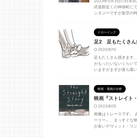
2023年5月3日の日
武道館近くの神保町にて
ンタジーですが架空の時代
ドローイング
足2 足もたくさん
2023/6/10
足もたくさん描きます。
がもったいないくらいで
いますがまずが落ち着いて
映画・漫画の分析
映画『ストレイト
2023/6/25
画像はトレースです。 
ーリー』、まっすぐな物
が多いデヴィット・リンチ