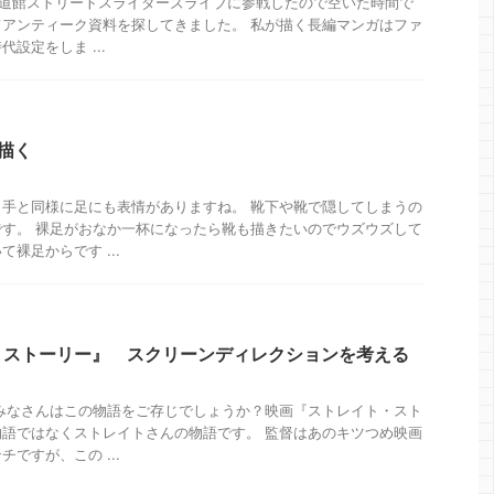
本武道館ストリートスライダーズライブに参戦したので空いた時間で
アンティーク資料を探してきました。 私が描く長編マンガはファ
設定をしま ...
描く
手と同様に足にも表情がありますね。 靴下や靴で隠してしまうの
す。 裸足がおなか一杯になったら靴も描きたいのでウズウズして
裸足からです ...
・ストーリー』 スクリーンディレクションを考える
みなさんはこの物語をご存じでしょうか？映画『ストレイト・スト
語ではなくストレイトさんの物語です。 監督はあのキツつめ映画
ですが、この ...