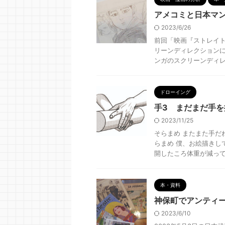
アメコミと日本マ
2023/6/26
前回「映画『ストレイ
リーンディレクションに
ンガのスクリーンディレク
ドローイング
手3 まだまだ手を
2023/11/25
そらまめ またまた手だ
らまめ 僕、お絵描きし
開したころ体重が減ってい
本・資料
神保町でアンティ
2023/6/10