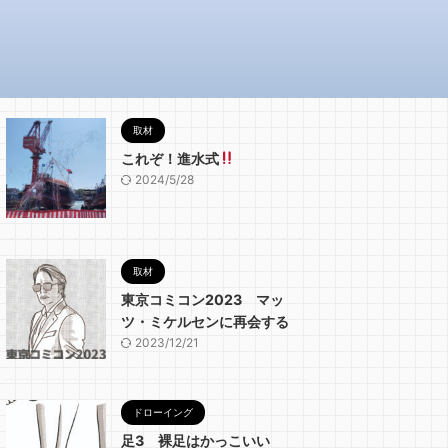
取材
これぞ！進水式
2024/5/28
取材
東京コミコン2023 マッ
ツ・ミケルセンに再会する
2023/12/21
ドローイング
足3 裸足はかっこいい