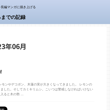
を長編マンガに描き上げる
るまでの記録
3年06月
材
。 レモンやデコポン、木蓮の実が大きくなってきました。 レモンの
しました。そしてカミキリムシ。こいつは警戒しなければいけない
ると木の勢 ...
資料