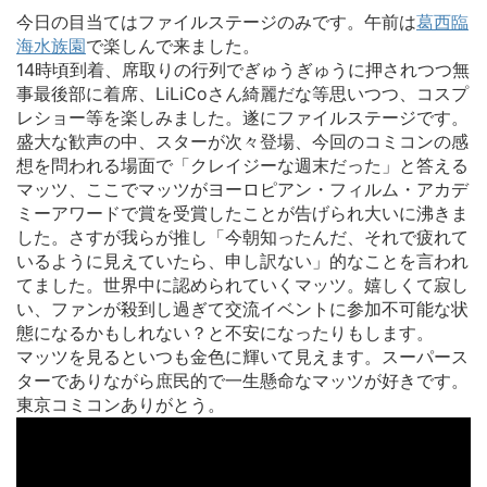
今日の目当てはファイルステージのみです。午前は
葛西臨
海水族園
で楽しんで来ました。
14時頃到着、席取りの行列でぎゅうぎゅうに押されつつ無
事最後部に着席、LiLiCoさん綺麗だな等思いつつ、コスプ
レショー等を楽しみました。遂にファイルステージです。
盛大な歓声の中、スターが次々登場、今回のコミコンの感
想を問われる場面で「クレイジーな週末だった」と答える
マッツ、ここでマッツがヨーロピアン・フィルム・アカデ
ミーアワードで賞を受賞したことが告げられ大いに沸きま
した。さすが我らが推し「今朝知ったんだ、それで疲れて
いるように見えていたら、申し訳ない」的なことを言われ
てました。世界中に認められていくマッツ。嬉しくて寂し
い、ファンが殺到し過ぎて交流イベントに参加不可能な状
態になるかもしれない？と不安になったりもします。
マッツを見るといつも金色に輝いて見えます。スーパース
ターでありながら庶民的で一生懸命なマッツが好きです。
東京コミコンありがとう。