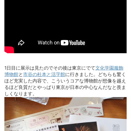
1日目に展示は見たのでその後は東京にでて
文化学園服飾
博物館
と
市谷の杜本と活字館
に行きました。どちらも驚く
ほど充実した内容で、こういうコアな博物館が想像を越え
るほど良質だとやっぱり東京が日本の中心なんだなと羨ま
しくなります。