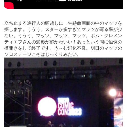
立ち止まる通行人の頭越しに一生懸命画面の中のマッツを
探します。ううう、スターが多すぎてマッツが写る率が少
ない。ううう、マッツ、マッツ、マッツ。ポム・クレメン
ティエフさんの髪形が超かわいい！あっという間に恒例の
樽開きをして終了です。う～む消化不良、明日のマッツの
ソロステージこそはじっくりみたい。