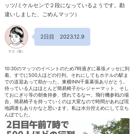
ッツ/ミケルセンで２段になっているようです。勘
違いしました、ごめんマッツ）
2日目 2023.12.9
チエ（仮）
10:30のマッツのイベントのため7時過ぎに幕張メッセに到
着。すでに500人ほどの行列。それにしてもホテルの駅ま
での送迎あって助かった。東横INN千葉幕張ありがとう。
待っている人はほとんど簡易椅子かレジャーマット、そし
ておにぎり等の朝食持参、慣れてるなー。飛行機参戦の場
合、簡易椅子を持っていくのは大変なので時間があれば現
地調達もありかなと思います。私は水分控えめにして立ち
んぼでした。