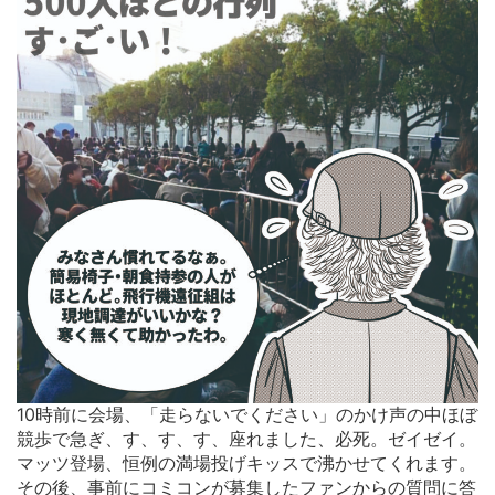
10時前に会場、「走らないでください」のかけ声の中ほぼ
競歩で急ぎ、す、す、す、座れました、必死。ゼイゼイ。
マッツ登場、恒例の満場投げキッスで沸かせてくれます。
その後、事前にコミコンが募集したファンからの質問に答