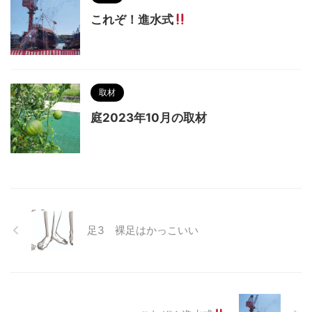
これぞ！進水式
取材
庭2023年10月の取材
足3 裸足はかっこいい